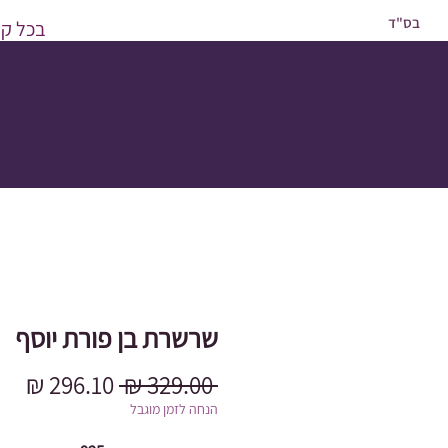
בס"ד
בכל קני
שרשרת בן פורת יוסף
מחיר
מחי
 ‏329.00 ‏₪ 
רגיל
מב
הנחה לזמן מוגבל