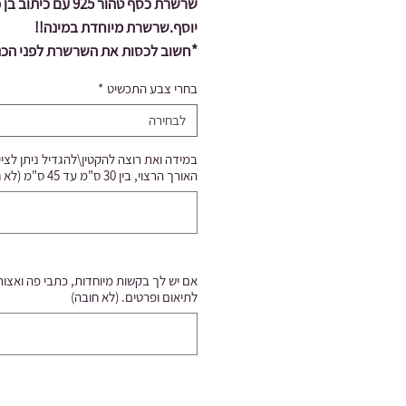
שרשרת כסף טהור 925 עם כיתו
יוסף.שרשרת מיוחדת במינה!!
*חשוב לכסות את השרשרת לפני הכנ
לשירותים מבחינה הלכתית*
בחרי צבע התכשיט
*
לבחירה
במידה ואת רוצה להקטין\להגדיל ניתן לציי
האורך הרצוי, בין 30 ס"מ עד 45 ס"מ (לא חובה)
אם יש לך בקשות מיוחדות, כתבי פה ואצו
לתיאום ופרטים. (לא חובה)