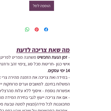
הוספה לסל
מה שאת צריכה לדעת​
-
זמן הגעת התכשיט
משתנה מפריט לפריט,ת
אישי כגון -חריטות מכל סוג ,ציפוי זהב ורו
14 ימי עסקים
.
- במידה ואת צריכה את הזמנה מהירה צרי אי
המשלוח בחינם.
למושבים וערים מרוחקות ייי
אפשרות נוספת - איסוף ללא עלות מהרצליה
מתכווננות לכל מידה(מצווין למטה טבעת פט
- אחריות התכשיטים על שיבוץ וצבע כסף בלבד.