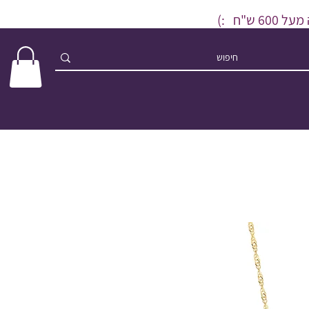
ש"ח :)