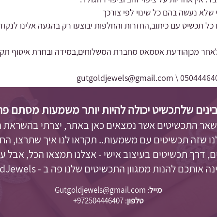
שלא נעשה בהם כל שינוי לפי צורכך
 כל תכשיט עם כיתוב,החזרות והחלפות יבוצעו רק בהגעה אלינו לנקוד
אחר מכןהודעת אסמאס מחברת המשלוחים,במידה ובחרת איסוף תקבלי 
gutgoldjewels@gmail.com
0504446407
ינים שלתכשיט יכולה להיות יותר משמעות מסתם פריט 
 שאר התכשיטים אשר נמצאים כאן באתר, יצרתי בהשראת 
לנו שזה תכשיטים עם משמעות.. תקראו לנו איך שתרצו, החל
, דרך תכשיטים בעיצוב אישי - אצלנו תמצאו הכל, אבל 
 אותכם להנות ממגוון התכשיטים שלנו פה ב - GutgoldJewels.
מייל
:
Gutgoldjewels@gmail.com
טלפון
:
972504446407+