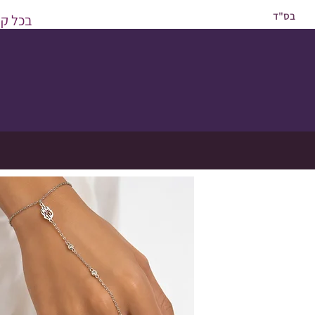
בס"ד
בכל קני