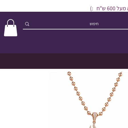
ש"ח :)