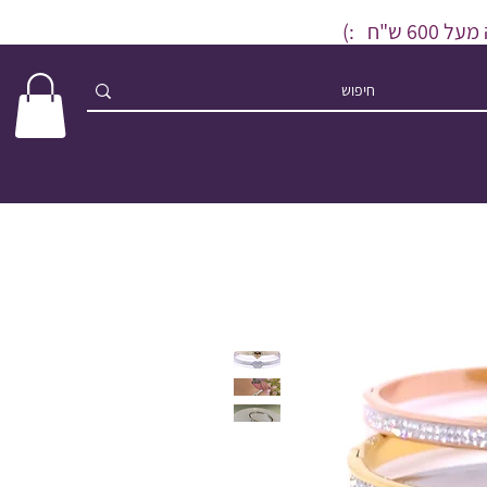
ש"ח :)