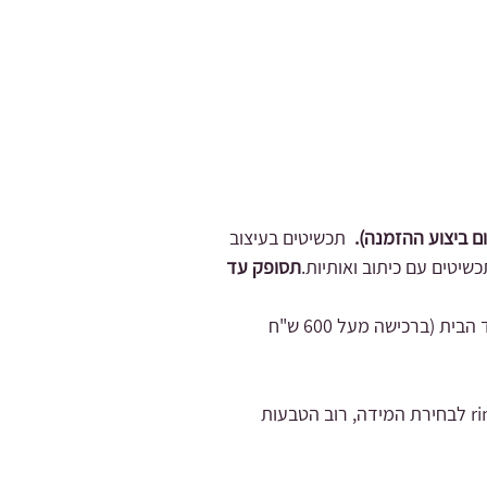
תכשיטים בעיצוב
כשיטים עם כיתוב ואותיות.
תסופק עד
(אפשרויות משלוח שליח בעלות 35 ש"ח עד הבית (ברכישה מעל 600 ש"ח
- אם את צריכה ייעוץ לגבי בחירת המידה מוזמנת לדבר איתנו, בנוסף אפשר להעזר באפליקציה שנקראת ring size לבחירת המידה, רוב הטבעות