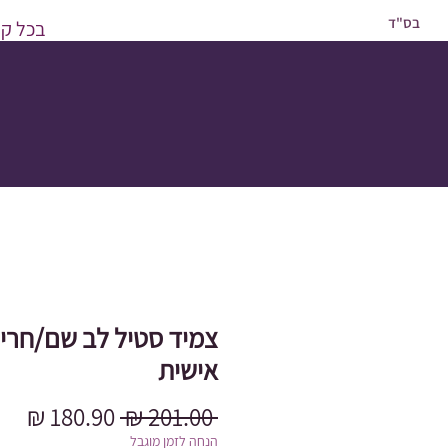
בס"ד
בכל קני
צמיד סטיל לב שם/חרי
אישית
מחיר
מחי
 ‏201.00 ‏₪ 
רגיל
מבצ
הנחה לזמן מוגבל