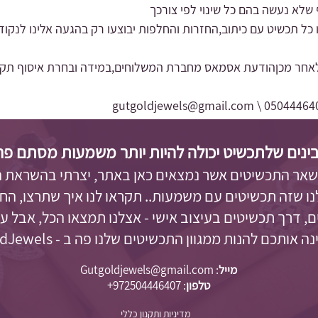
שלא נעשה בהם כל שינוי לפי צורכך
 כל תכשיט עם כיתוב,החזרות והחלפות יבוצעו רק בהגעה אלינו לנקוד
אחר מכןהודעת אסמאס מחברת המשלוחים,במידה ובחרת איסוף תקבלי 
gutgoldjewels@gmail.com
0504446407
ינים שלתכשיט יכולה להיות יותר משמעות מסתם פריט 
 שאר התכשיטים אשר נמצאים כאן באתר, יצרתי בהשראת 
לנו שזה תכשיטים עם משמעות.. תקראו לנו איך שתרצו, החל
, דרך תכשיטים בעיצוב אישי - אצלנו תמצאו הכל, אבל 
 אותכם להנות ממגוון התכשיטים שלנו פה ב - GutgoldJewels.
מייל
:
Gutgoldjewels@gmail.com
טלפון
:
972504446407+
מדיניות ותקנון כללי