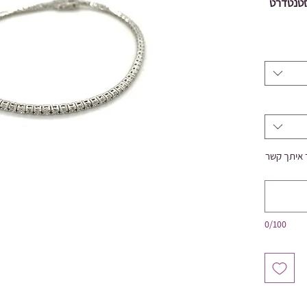
סטנטדרט
ר איתך קשר
0/100