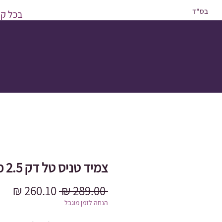
בס"ד
בכל קני
צמיד טניס טל דק 2.5 מ״מ
מחיר
מחי
 ‏289.00 ‏₪ 
רגיל
מב
הנחה לזמן מוגבל