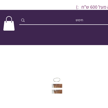
ש"ח :)