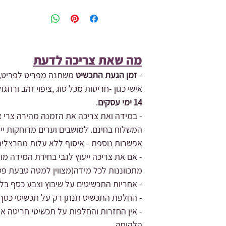
מה שאת צריכה לדעת​
-
זמן הגעת התכשיט
משתנה מפריט לפריט,ת
אישי כגון -חריטות מכל סוג ,ציפוי זהב ורו
14 ימי עסקים
.
- במידה ואת צריכה את הזמנה מהירה צרי אי
המשלוח בחינם.
למושבים וערים מרוחקות ייי
אפשרות נוספת - איסוף ללא עלות מהרצליה
מתכווננות לכל מידה(מצווין למטה טבעת פט
- אחריות התכשיטים על שיבוץ וצבע כסף בלבד.
- החלפת התכשיט תנתן רק על תכשיטי כסף 
- אין החזרות והחלפות על תכשיטי חריטה או
הלקוחה.