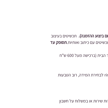
תכשיטים בעיצוב
כשיטים עם כיתוב ואותיות.
תסופק עד
(אפשרויות משלוח שליח בעלות 35 ש"ח עד הבית (ברכישה מעל 600 ש"ח
- אם את צריכה ייעוץ לגבי בחירת המידה מוזמנת לדבר איתנו, בנוסף אפשר להעזר באפליקציה שנקראת ring size לבחירת המידה, רוב הטבעות
ות שירות או במשלוח על חשבון