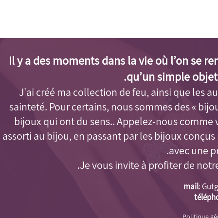
Il y a des moments dans la vie où l’on se r
qu’un simple objet
J'ai créé ma collection de feu, ainsi que les aut
sainteté. Pour certains, nous sommes des « bijo
bijoux qui ont du sens.. Appelez-nous comme 
assorti au bijou, en passant par les bijoux conçu
avec une pr
Je vous invite à profiter de notr
mail
:
Gutg
téléph
Politique g