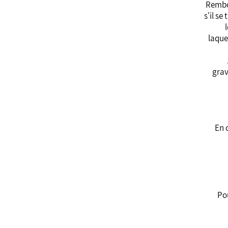
•Rembo
s'il s
laque
grav
• E
Pou