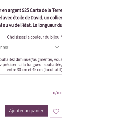
r en argent 925 Carte de la Terre
l avec étoile de David, un collier
l au vu de l'état. La longueur du
collier est de 45 cm
Choisissez la couleur du bijou
*
onner
souhaitez diminuer/augmenter, vous
 préciser ici la longueur souhaitée,
entre 30 cm et 45 cm (facultatif)
0/100
Ajouter au panier