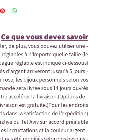
Ce que vous devez savoir​
rler, de plus, vous pouvez utiliser une
 réglables à n'importe quelle taille (le
ague réglable est indiqué ci-dessous) .
tés d'argent arriveront jusqu'à 5 jours
r rose, les bijoux personnels selon vos
ande sera livrée sous 14 jours ouvrés.
(Options de
- Si vous avez besoin de la commande rapidement, contactez-nous et nous pourrons peut-être accélérer la livraison.
vraison est gratuite.)
Pour les endroits
rds dans la satisfaction de l'expédition).
zliya ou Tel Aviv sur accord préalable.
- La garantie des bijoux concerne uniquement les incrustations et la couleur argent.
- Le remplacement des bijoux ne sera accordé que pour les bijoux en argent n'ayant pas été modifiés selon vos besoins