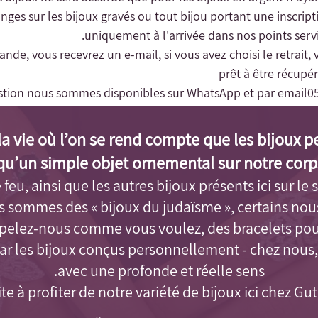
changes sur les bijoux gravés ou tout bijou portant une inscrip
uniquement à l'arrivée dans nos points servic
nde, vous recevrez un e-mail, si vous avez choisi le retrait, 
prêt à être récup
stion nous sommes disponibles sur WhatsApp et par email
0
a vie où l’on se rend compte que les bijoux p
qu’un simple objet ornemental sur notre corps
feu, ainsi que les autres bijoux présents ici sur le s
us sommes des « bijoux du judaïsme »
, certains no
Appelez-nous comme vous voulez, des bracelets po
par les bijoux conçus personnellement - chez nous,
avec une profonde et réelle sens.
ite à profiter de notre variété de bijoux ici chez Gu