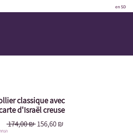
en SD
ollier classique avec
carte d'Israël creuse
Prix
Prix
 174,00 ₪ 
156,60 ₪
original
promotionnel
הנחה 