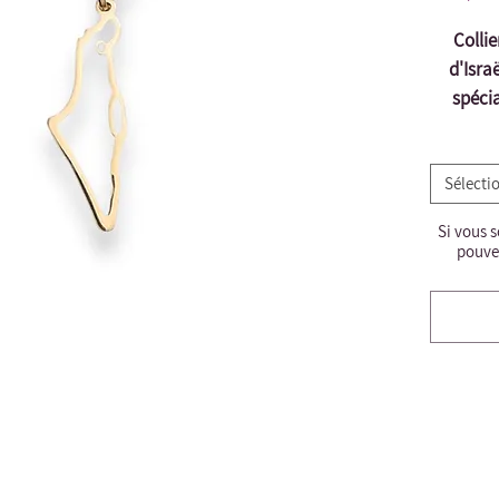
Collie
d'Israë
spécia
Sélecti
Si vous 
pouvez