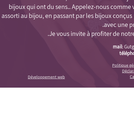
bijoux qui ont du sens.. Appelez-nous comme 
assorti au bijou, en passant par les bijoux conçu
avec une pr
Je vous invite à profiter de notr
mail
:
Gutg
téléph
Politique g
Déclara
Ca
Développement web