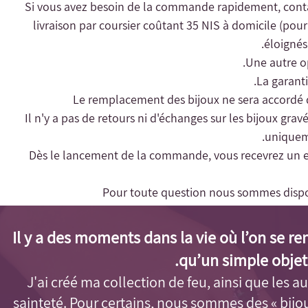
livraison par coursier coûtant 35 NIS à domicile (pour l
éloignés 
Une autre op
- Il n'y a pas de retours ni d'échanges sur les bijoux gra
uniqueme
- Dès le lancement de la commande, vous recevrez un e-m
Pour toute question nous sommes dispo
Il y a des moments dans la vie où l’on se r
qu’un simple objet
J'ai créé ma collection de feu, ainsi que les aut
sainteté. Pour certains, nous sommes des « bijo