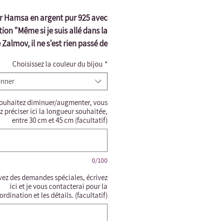
er Hamsa en argent pur 925 avec
ption "Même si je suis allé dans la
 Zalmov, il ne s'est rien passé de
r tu es inébranlable. " Peut être
Choisissez la couleur du bijou
*
ans toutes les langues Peut être
onner
gravé selon votre demande.
est important de couvrir le collier
souhaitez diminuer/augmenter, vous
entrer dans la salle de bain d'un
 préciser ici la longueur souhaitée,
point de vue halakhique*
entre 30 cm et 45 cm (facultatif)
0/100
vez des demandes spéciales, écrivez
ici et je vous contacterai pour la
ordination et les détails. (facultatif)