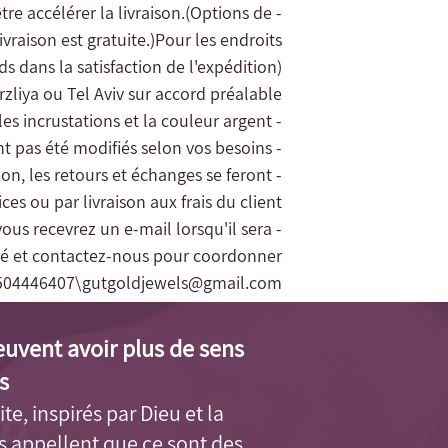
(Options de
- Si vous avez besoin de la commande rapidement, contactez-nous et nous pourrons peut-être accélérer la livraison.
vraison est gratuite.)
Pour les endroits
rds dans la satisfaction de l'expédition).
zliya ou Tel Aviv sur accord préalable.
- La garantie des bijoux concerne uniquement les incrustations et la couleur argent.
- Le remplacement des bijoux ne sera accordé que pour les bijoux en argent n'ayant pas été modifiés selon vos besoins
tion, les retours et échanges se feront
es ou par livraison aux frais du client.
vous recevrez un e-mail lorsqu'il sera
éré et contactez-nous pour coordonner
504446407\
gutgoldjewels@gmail.com
euvent avoir plus de sens
.
ite, inspirés par Dieu et la
us appellent que ce sont des