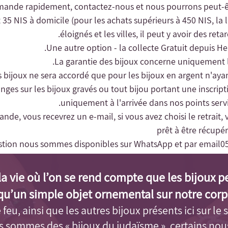
 35 NIS à domicile (pour les achats supérieurs à 450 NIS, la li
éloignés et les villes, il peut y avoir des reta
Une autre option - la collecte
Gratuit depuis Her
changes sur les bijoux gravés ou tout bijou portant une inscrip
uniquement à l'arrivée dans nos points servic
nde, vous recevrez un e-mail, si vous avez choisi le retrait, 
prêt à être récup
stion nous sommes disponibles sur WhatsApp et par email
0
a vie où l’on se rend compte que les bijoux p
qu’un simple objet ornemental sur notre corps
feu, ainsi que les autres bijoux présents ici sur le s
us sommes des « bijoux du judaïsme »
, certains no