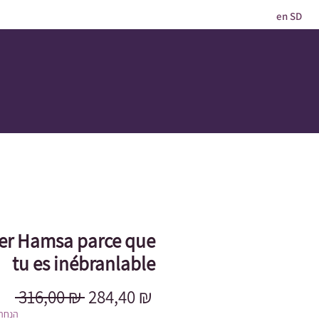
en SD
ier Hamsa parce que
tu es inébranlable
Prix
Prix
 316,00 ₪ 
284,40 ₪
original
promotionnel
הנחה 