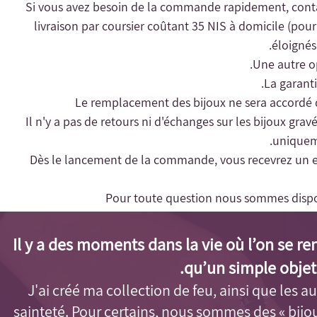
livraison par coursier coûtant 35 NIS à domicile (pour l
éloignés 
Une autre op
- Il n'y a pas de retours ni d'échanges sur les bijoux gra
uniqueme
- Dès le lancement de la commande, vous recevrez un e-m
Pour toute question nous sommes dispo
Il y a des moments dans la vie où l’on se r
qu’un simple objet
J'ai créé ma collection de feu, ainsi que les aut
sainteté. Pour certains, nous sommes des « bijo