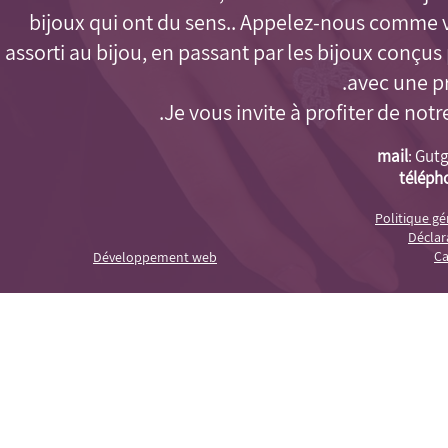
bijoux qui ont du sens.. Appelez-nous comme 
assorti au bijou, en passant par les bijoux conçu
avec une pr
Je vous invite à profiter de notr
mail
:
Gutg
téléph
Politique g
Déclara
Ca
Développement web