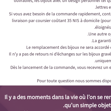
ouvrables, les bijoux avec un design personnel tel qu
lettres 
livraison par coursier coûtant 35 NIS à domicile (pour l
éloignés 
Une autre op
- Il n'y a pas de retours ni d'échanges sur les bijoux gra
uniqueme
- Dès le lancement de la commande, vous recevrez un e-m
Pour toute question nous sommes dispo
Il y a des moments dans la vie où l’on se r
qu’un simple objet