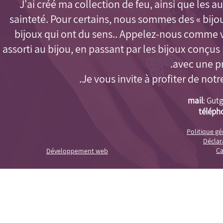
J'ai créé ma collection de feu, ainsi que les aut
sainteté. Pour certains, nous sommes des « bijo
bijoux qui ont du sens.. Appelez-nous comme 
assorti au bijou, en passant par les bijoux conçu
avec une pr
Je vous invite à profiter de notr
mail
:
Gutg
téléph
Politique g
Déclara
Ca
Développement web