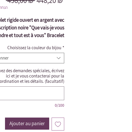
 498,00 ₪ 
448,20 ₪
original
promotionnel
הנחה 
let rigide ouvert en argent avec
scription noire "Que vais-je vous
dre et tout est à vous" Bracelet
pointillé ouvert (aucune taille
Choisissez la couleur du bijou
*
cessaire) pouvant être réduit et
onner
agrandi.
t important de couvrir le bracelet
vez des demandes spéciales, écrivez
entrer dans la salle de bain d'un
ici et je vous contacterai pour la
point de vue halakhique*
ordination et les détails. (facultatif)
0/100
Ajouter au panier