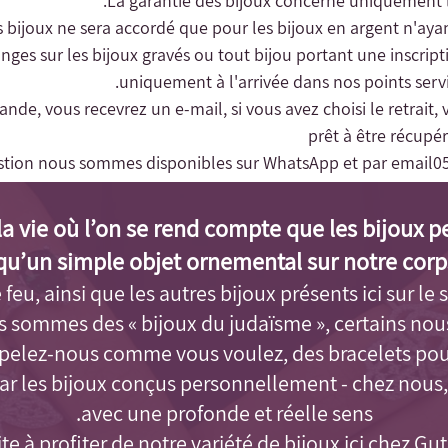
changes sur les bijoux gravés ou tout bijou portant une inscrip
uniquement à l'arrivée dans nos points servic
nde, vous recevrez un e-mail, si vous avez choisi le retrait, 
prêt à être récup
stion nous sommes disponibles sur WhatsApp et par email
0
a vie où l’on se rend compte que les bijoux p
qu’un simple objet ornemental sur notre corps
feu, ainsi que les autres bijoux présents ici sur le s
us sommes des « bijoux du judaïsme »
, certains no
Appelez-nous comme vous voulez, des bracelets po
par les bijoux conçus personnellement - chez nous,
avec une profonde et réelle sens.
ite à profiter de notre variété de bijoux ici chez Gu