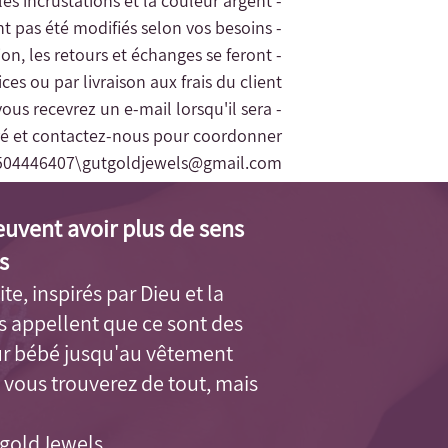
- La garantie des bijoux concerne uniquement les incrustations et la couleur argent.
- Le remplacement des bijoux ne sera accordé que pour les bijoux en argent n'ayant pas été modifiés selon vos besoins
tion, les retours et échanges se feront
es ou par livraison aux frais du client.
vous recevrez un e-mail lorsqu'il sera
éré et contactez-nous pour coordonner
504446407\
gutgoldjewels@gmail.com
euvent avoir plus de sens
.
ite, inspirés par Dieu et la
us appellent que ce sont des
ur bébé jusqu'au vêtement
 vous trouverez de tout, mais
tgoldJewels.