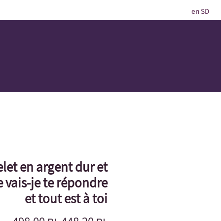
en SD
let en argent dur et
 vais-je te répondre
et tout est à toi
Prix
Prix