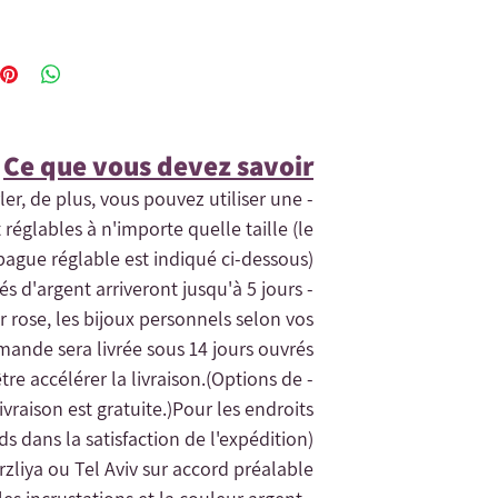
Ce que vous devez savoir​
rler, de plus, vous pouvez utiliser une
 réglables à n'importe quelle taille (le
ague réglable est indiqué ci-dessous) .
tés d'argent arriveront jusqu'à 5 jours
r rose, les bijoux personnels selon vos
ande sera livrée sous 14 jours ouvrés.
(Options de
- Si vous avez besoin de la commande rapidement, contactez-nous et nous pourrons peut-être accélérer la livraison.
vraison est gratuite.)
Pour les endroits
rds dans la satisfaction de l'expédition).
zliya ou Tel Aviv sur accord préalable.