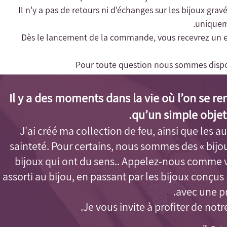
- Il n'y a pas de retours ni d'échanges sur les bijoux gra
uniqueme
- Dès le lancement de la commande, vous recevrez un e-m
Pour toute question nous sommes dispo
Il y a des moments dans la vie où l’on se r
qu’un simple objet
J'ai créé ma collection de feu, ainsi que les aut
sainteté. Pour certains, nous sommes des « bijo
bijoux qui ont du sens.. Appelez-nous comme 
assorti au bijou, en passant par les bijoux conçu
avec une pr
Je vous invite à profiter de notr