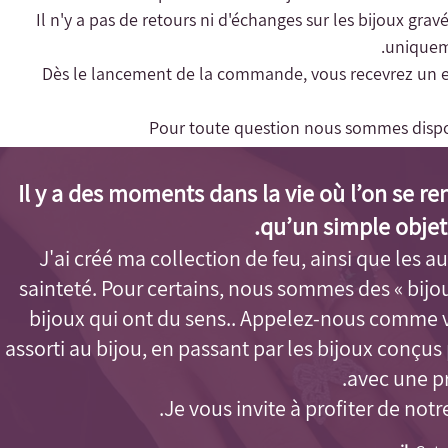
- Il n'y a pas de retours ni d'échanges sur les bijoux gra
uniqueme
- Dès le lancement de la commande, vous recevrez un e-m
Pour toute question nous sommes dispo
Il y a des moments dans la vie où l’on se r
qu’un simple objet
J'ai créé ma collection de feu, ainsi que les aut
sainteté. Pour certains, nous sommes des « bijo
bijoux qui ont du sens.. Appelez-nous comme 
assorti au bijou, en passant par les bijoux conçu
avec une pr
Je vous invite à profiter de notr