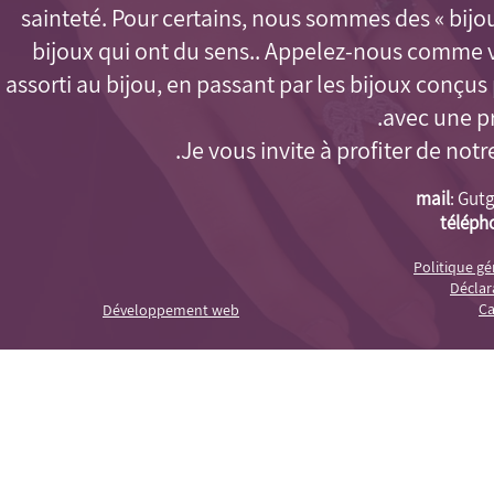
sainteté. Pour certains, nous sommes des « bijo
bijoux qui ont du sens.. Appelez-nous comme 
assorti au bijou, en passant par les bijoux conçu
avec une pr
Je vous invite à profiter de notr
mail
:
Gutg
téléph
Politique g
Déclara
Ca
Développement web