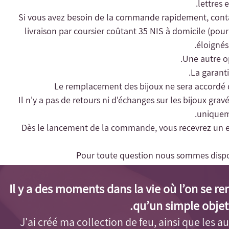
lettres 
livraison par coursier coûtant 35 NIS à domicile (pour l
éloignés 
Une autre op
- Il n'y a pas de retours ni d'échanges sur les bijoux gra
uniqueme
- Dès le lancement de la commande, vous recevrez un e-m
Pour toute question nous sommes dispo
Il y a des moments dans la vie où l’on se r
qu’un simple objet
J'ai créé ma collection de feu, ainsi que les aut