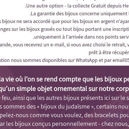
Une autre option - la collecte
Gratuit depuis Her
changes sur les bijoux gravés ou tout bijou portant une inscrip
uniquement à l'arrivée dans nos points servic
nde, vous recevrez un e-mail, si vous avez choisi le retrait, 
prêt à être récup
stion nous sommes disponibles sur WhatsApp et par email
0
a vie où l’on se rend compte que les bijoux p
qu’un simple objet ornemental sur notre corps
feu, ainsi que les autres bijoux présents ici sur le s
us sommes des « bijoux du judaïsme »
, certains no
Appelez-nous comme vous voulez, des bracelets po
par les bijoux conçus personnellement - chez nous,