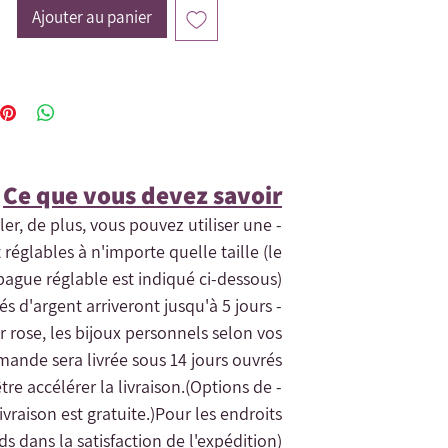
Ajouter au panier
Ce que vous devez savoir​
rler, de plus, vous pouvez utiliser une
 réglables à n'importe quelle taille (le
ague réglable est indiqué ci-dessous) .
tés d'argent arriveront jusqu'à 5 jours
r rose, les bijoux personnels selon vos
ande sera livrée sous 14 jours ouvrés.
(Options de
- Si vous avez besoin de la commande rapidement, contactez-nous et nous pourrons peut-être accélérer la livraison.
vraison est gratuite.)
Pour les endroits
rds dans la satisfaction de l'expédition).