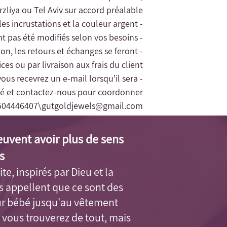
zliya ou Tel Aviv sur accord préalable.
- La garantie des bijoux concerne uniquement les incrustations et la couleur argent.
- Le remplacement des bijoux ne sera accordé que pour les bijoux en argent n'ayant pas été modifiés selon vos besoins
tion, les retours et échanges se feront
es ou par livraison aux frais du client.
vous recevrez un e-mail lorsqu'il sera
éré et contactez-nous pour coordonner
504446407\
gutgoldjewels@gmail.com
euvent avoir plus de sens
.
ite, inspirés par Dieu et la
us appellent que ce sont des
ur bébé jusqu'au vêtement
 vous trouverez de tout, mais