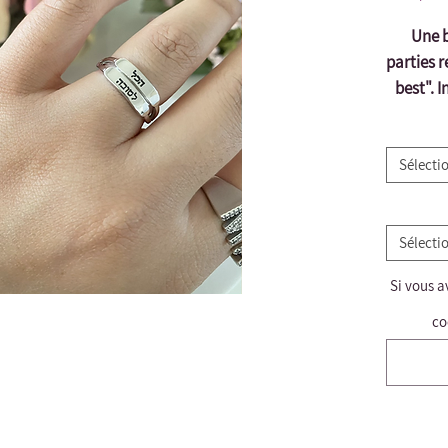
Une b
parties re
best". I
Sélecti
Sélecti
Si vous a
co