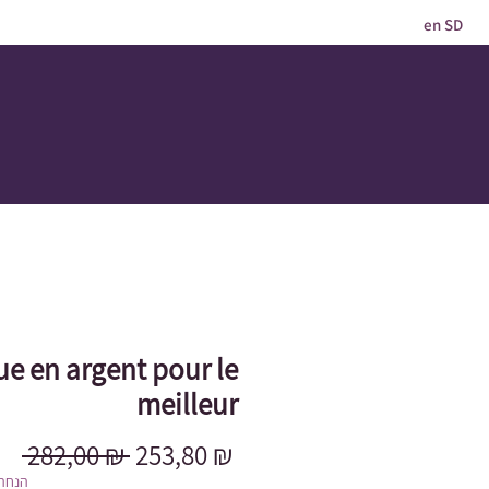
en SD
e en argent pour le
meilleur
Prix
Prix
 282,00 ₪ 
253,80 ₪
original
promotionnel
הנחה 