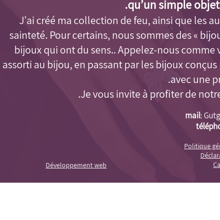
qu’un simple objet
J'ai créé ma collection de feu, ainsi que les aut
sainteté. Pour certains, nous sommes des « bijo
bijoux qui ont du sens.. Appelez-nous comme 
assorti au bijou, en passant par les bijoux conçu
avec une pr
Je vous invite à profiter de notr
mail
:
Gutg
téléph
Politique g
Déclara
Ca
Développement web