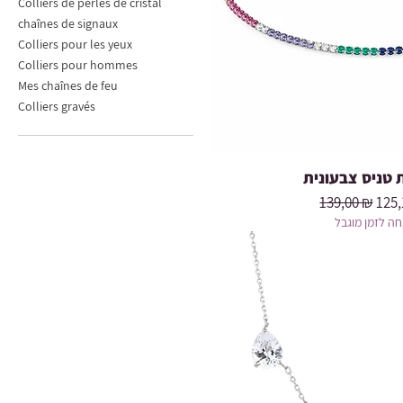
Colliers de perles de cristal
chaînes de signaux
Colliers pour les yeux
Colliers pour hommes
Mes chaînes de feu
Colliers gravés
טניס צבעונית
Prix original
Prix
139,00 ₪
125,
ה לזמן מוגבל