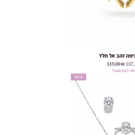
יפה זהב אל חלד
Prix original
Prix
119,00 ₪
107,
ה לזמן מוגבל
סט מיוחד