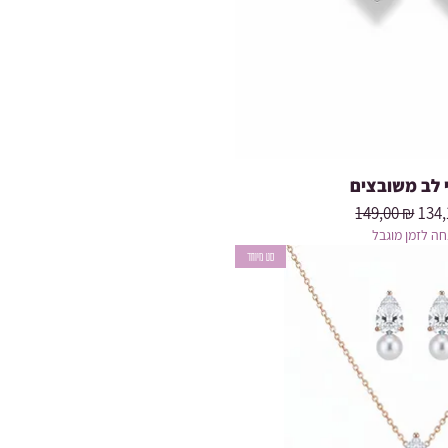
 לב משובצים
Prix original
Prix
149,00 ₪
134,
ה לזמן מוגבל
סט מיוחד