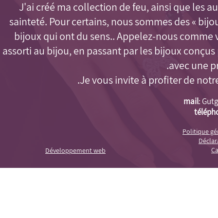
J'ai créé ma collection de feu, ainsi que les aut
sainteté. Pour certains, nous sommes des « bijo
bijoux qui ont du sens.. Appelez-nous comme 
assorti au bijou, en passant par les bijoux conçu
avec une pr
Je vous invite à profiter de notr
mail
:
Gutg
téléph
Politique g
Déclara
Ca
Développement web