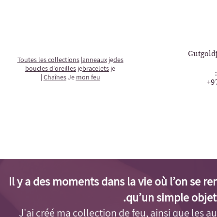
Gutgold
Toutes les collections
|
anneaux
je
des
boucles d'oreilles
je
bracelets
je
|
Chaînes
Je
mon feu
+9
Il y a des moments dans la vie où l’on se r
qu’un simple objet
J'ai créé ma collection de feu, ainsi que les aut