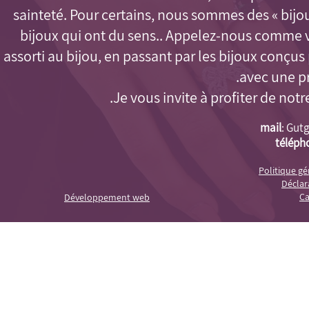
sainteté. Pour certains, nous sommes des « bijo
bijoux qui ont du sens.. Appelez-nous comme 
assorti au bijou, en passant par les bijoux conçu
avec une pr
Je vous invite à profiter de notr
mail
:
Gutg
téléph
Politique g
Déclara
Ca
Développement web