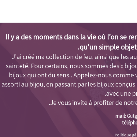
Il y a des moments dans la vie où l’on se r
qu’un simple objet
J'ai créé ma collection de feu, ainsi que les aut
sainteté. Pour certains, nous sommes des « bijo
bijoux qui ont du sens.. Appelez-nous comme 
assorti au bijou, en passant par les bijoux conçu
avec une pr
Je vous invite à profiter de notr
mail
:
Gutg
téléph
Politique g