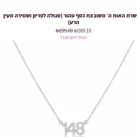
רת האות ה׳ משובצת כסף טהור (סגולה לפריון ושמירה מעין
Quick View
הרע)
Regular Price
Sale Price
₪299.00
₪269.10
הנחה לזמן מוגבל