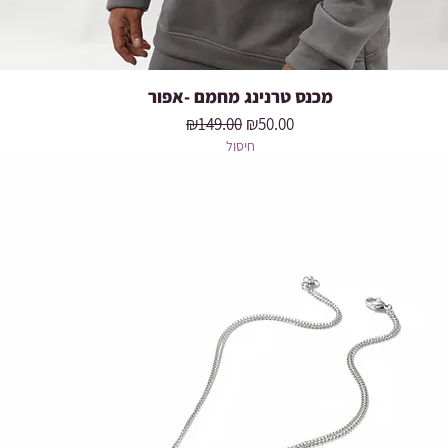
מכנס טרנינג מחמם -אפור
Quick View
Regular Price
Sale Price
₪149.00
₪50.00
חיסול