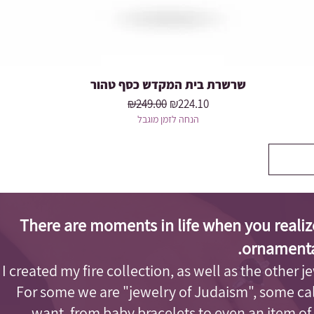
שרשרת בית המקדש כסף טהור
Quick View
Regular Price
Sale Price
₪249.00
₪224.10
הנחה לזמן מוגבל
There are moments in life when you realiz
ornamenta
I created my fire collection, as well as the other j
For some we are "jewelry of Judaism"
, some cal
want, from baby bracelets to even an item of