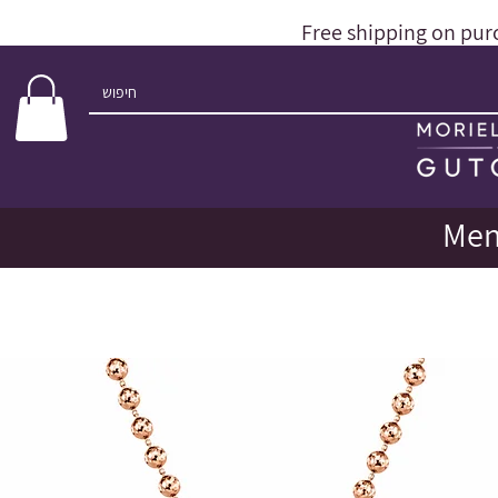
Free shipping on pur
Men'