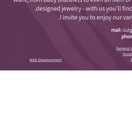
designed jewelry - with us you'll fi
I invite you to enjoy our va
mail
:
Gutg
phon
General 
Acces
Web Development