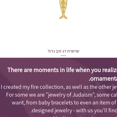
שרשרת דג זהב גדול
Quick View
Regular Price
Sale Price
₪159.00
₪143.10
הנחה לזמן מוגבל
There are moments in life when you realiz
ornamenta
I created my fire collection, as well as the other j
For some we are "jewelry of Judaism"
, some cal
want, from baby bracelets to even an item of
designed jewelry - with us you'll fi