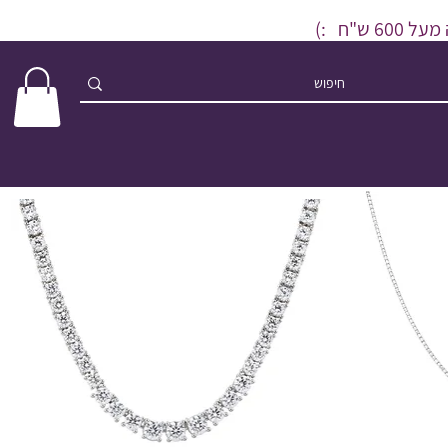
ש"ח :)