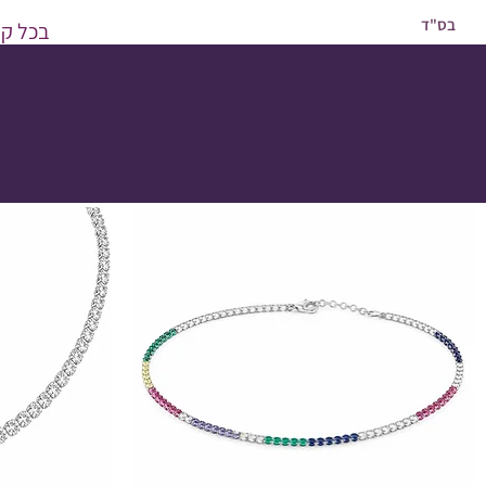
בס"ד
בכל קני