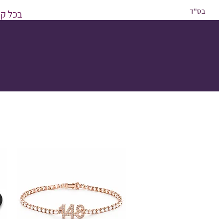
בס"ד
בכל קני