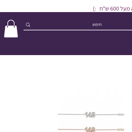
ש"ח :)