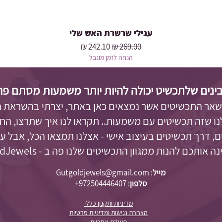
עגילי שרשרת האש שלי
מחיר רגיל
מחיר מבצע
הנחה לזמן מוגבל
ינים שלתכשיט יכולה להיות יותר משמעות מסתם פריט 
 שאר התכשיטים אשר נמצאים כאן באתר, יצרתי בהשראת 
לנו שזה תכשיטים עם משמעות.. תקראו לנו איך שתרצו, החל
, דרך תכשיטים בעיצוב אישי - אצלנו תמצאו הכל, אבל 
 אותכם להנות ממגוון התכשיטים שלנו פה ב - GutgoldJewels.
מייל
:
Gutgoldjewels@gmail.com
טלפון
:
972504446407+
מדיניות ותקנון כללי
הצהרת נגישות ומדיניות פרטיות