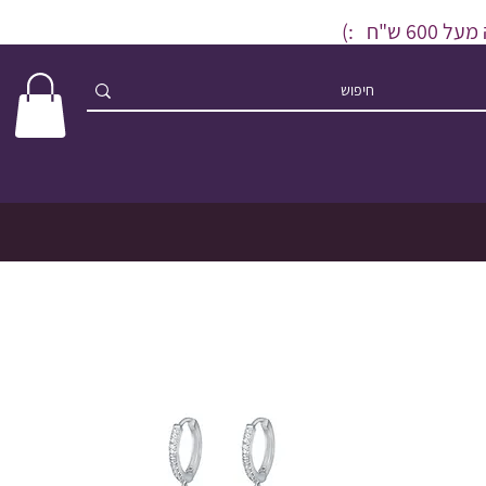
ש"ח :)